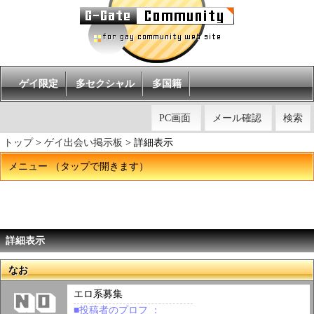
ゲイ限定
多セクシャル
多国籍
PC画面
メール確認
検索
トップ
>
ゲイ出会い掲示板
>
詳細表示
メニュー （タップで開きます）
詳細表示
なお
エロ系募集
■投稿者のプロフ ：